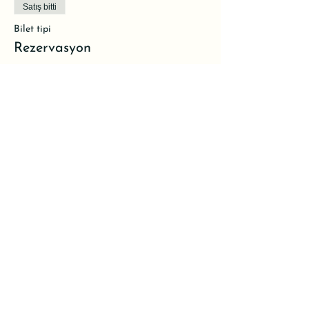
Satış bitti
Bilet tipi
Rezervasyon
Daha Fazla Bilgi
Fiyat
₺830,00
KDV dahil
Bu Etkinliği Paylaş