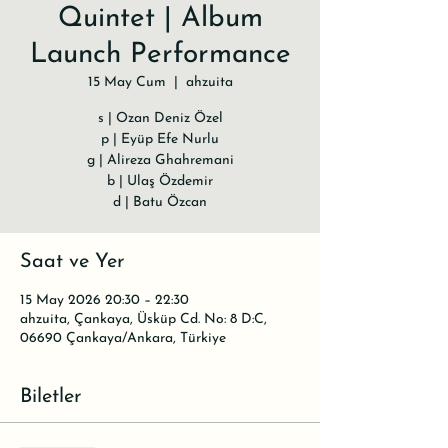
Quintet | Album
Launch Performance
15 May Cum
  |  
ahzuita
s | Ozan Deniz Özel
p | Eyüp Efe Nurlu
g | Alireza Ghahremani
b | Ulaş Özdemir
d | Batu Özcan
Saat ve Yer
15 May 2026 20:30 – 22:30
ahzuita, Çankaya, Üsküp Cd. No: 8 D:C,
06690 Çankaya/Ankara, Türkiye
Biletler