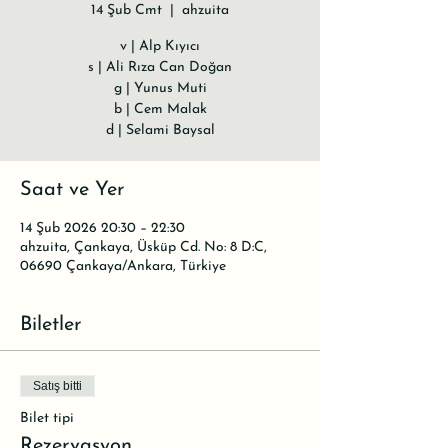
14 Şub Cmt
  |  
ahzuita
v | Alp Kıyıcı
s | Ali Rıza Can Doğan
g | Yunus Muti
b | Cem Malak
d | Selami Baysal
Saat ve Yer
14 Şub 2026 20:30 – 22:30
ahzuita, Çankaya, Üsküp Cd. No: 8 D:C,
06690 Çankaya/Ankara, Türkiye
Biletler
Satış bitti
Bilet tipi
Rezervasyon