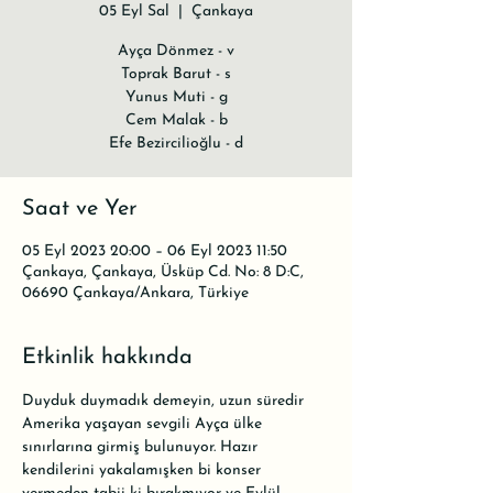
05 Eyl Sal
  |  
Çankaya
Ayça Dönmez - v
Toprak Barut - s
Yunus Muti - g
Cem Malak - b
Efe Bezircilioğlu - d
Saat ve Yer
05 Eyl 2023 20:00 – 06 Eyl 2023 11:50
Çankaya, Çankaya, Üsküp Cd. No: 8 D:C,
06690 Çankaya/Ankara, Türkiye
Etkinlik hakkında
Duyduk duymadık demeyin, uzun süredir 
Amerika yaşayan sevgili Ayça ülke 
sınırlarına girmiş bulunuyor. Hazır 
kendilerini yakalamışken bi konser 