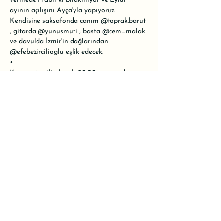
vermeden tabii ki bırakmıyor ve Eylül 
ayının açılışını Ayça'yla yapıyoruz. 
Kendisine saksafonda canım 
@toprak.barut
, gitarda 
@yunusmuti
 , basta 
@cem_malak
ve davulda İzmir'in dağlarından 
@efebezircilioglu
 eşlik edecek.

•

Konser ücretli olacak. 20:00 seansında 
kontenjanımız doldu, 22:00 seansı açıldı. 
Alanımız oldukça küçük olduğu için 
kontenjanımız II. seans da 25 kişiyle sınırlı. 
Rezervasyon için WhatsApp hattımızı 
kullanabilir ya da mesaj atarak yer 
ayırtabilirsiniz.

•
Bu Etkinliği Paylaş