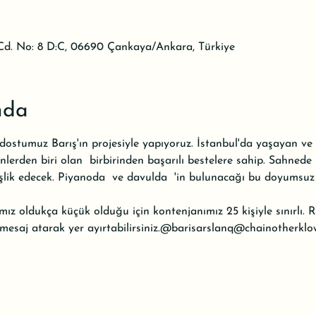
d. No: 8 D:C, 06690 Çankaya/Ankara, Türkiye
nda
 dostumuz Barış'ın projesiyle yapıyoruz. İstanbul'da yaşayan ve
lerden biri olan 
 birbirinden başarılı bestelere sahip. Sahnede
şlik edecek. Piyanoda 
 ve davulda 
 'in bulunacağı bu doyumsuz 
ımız oldukça küçük olduğu için kontenjanımız 25 kişiyle sınırlı
mesaj atarak yer ayırtabilirsiniz.
@barisarslanq
@chainotherklo