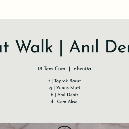
t Walk | Anıl De
18 Tem Cum
  |  
ahzuita
t | Toprak Barut
g | Yunus Muti
b | Anıl Deniz
d | Cem Aksel