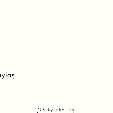
aylaş
'23 by ahzuita