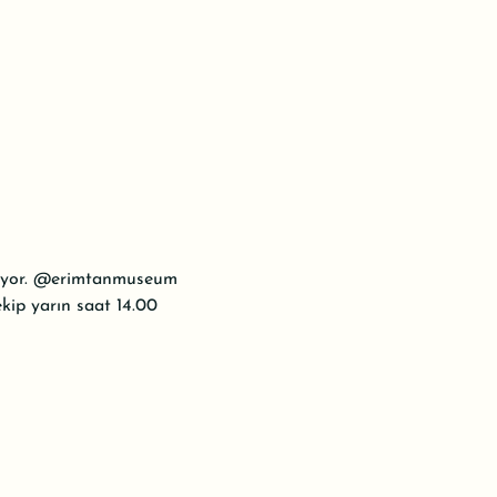
eliyor. @erimtanmuseum 
kip yarın saat 14.00 