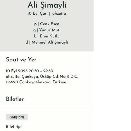
Ali Şimayli
10 Eyl Çar
  |  
ahzuita
p | Cenk Esen
g | Yunus Muti
b | Eren Kutlu
d | Mehmet Ali Şimayli
Saat ve Yer
10 Eyl 2025 20:30 – 22:30
ahzuita, Çankaya, Üsküp Cd. No: 8 D:C,
06690 Çankaya/Ankara, Türkiye
Biletler
Satış bitti
Bilet tipi