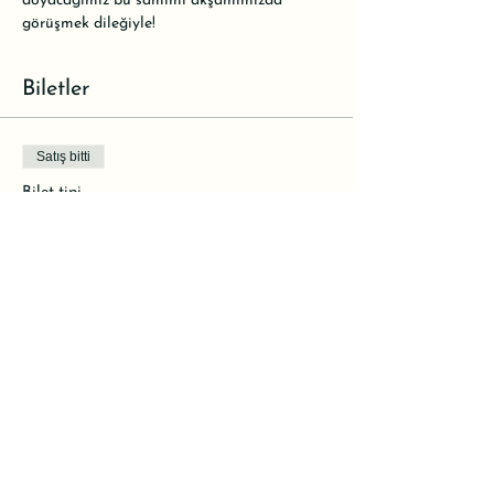
doyacağımız bu samimi akşamımızda 
görüşmek dileğiyle!
Biletler
Satış bitti
Bilet tipi
Rezervasyon
Daha Fazla Bilgi
Fiyat
₺0,00