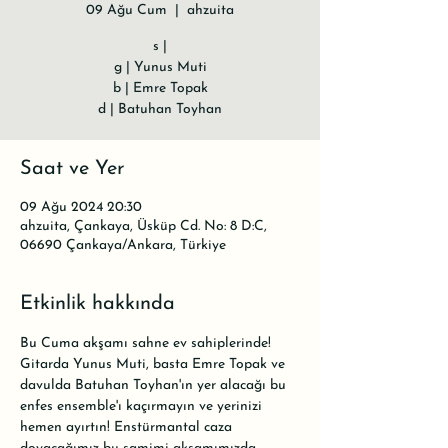
09 Ağu Cum
  |  
ahzuita
s |
g | Yunus Muti
b | Emre Topak
d | Batuhan Toyhan
Saat ve Yer
09 Ağu 2024 20:30
ahzuita, Çankaya, Üsküp Cd. No: 8 D:C,
06690 Çankaya/Ankara, Türkiye
Etkinlik hakkında
Bu Cuma akşamı sahne ev sahiplerinde!
Gitarda Yunus Muti, basta Emre Topak ve 
davulda Batuhan Toyhan'ın yer alacağı bu 
enfes ensemble'ı kaçırmayın ve yerinizi 
hemen ayırtın! Enstürmantal caza 