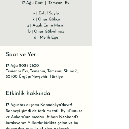
17 Ağu Cmt
  |  
Temenni Evi
v | Eylül Soylu
k | Onur Gökçe
g | Agah Emre Mısırlı
b | Onur Gökyılmaz
d | Melih Ege
Saat ve Yer
17 Ağu 2024 21:00
Temenni Evi, Temenni, Temenni Sk. no:7,
50400 Ürgüp/Nevşehir, Türkiye
Etkinlik hakkında
17 Ağustos akşamı Kapadokya'dayız!
Sahneyi şimdi de tatlı mı tatlı Eylül'ümüze 
ve Ankara'nın medarı iftiharı Neoband'e 
bırakıyoruz. Yıllardır birlikte çalan ve bu 