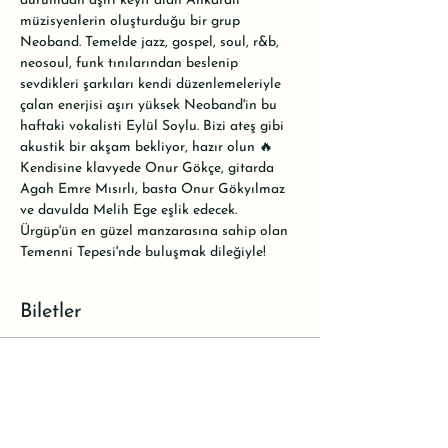
durumdan aşırı keyif alan Ankaralı 
müzisyenlerin oluşturduğu bir grup 
Neoband. Temelde jazz, gospel, soul, r&b, 
neosoul, funk tınılarından beslenip 
sevdikleri şarkıları kendi düzenlemeleriyle 
çalan enerjisi aşırı yüksek Neoband'in bu 
haftaki vokalisti Eylül Soylu. Bizi ateş gibi 
akustik bir akşam bekliyor, hazır olun 🔥 
Kendisine klavyede Onur Gökçe, gitarda 
Agah Emre Mısırlı, basta Onur Gökyılmaz 
ve davulda Melih Ege eşlik edecek.
Ürgüp'ün en güzel manzarasına sahip olan 
Temenni Tepesi'nde buluşmak dileğiyle! 
Biletler
Satış bitti
Bilet tipi
Rezervasyon