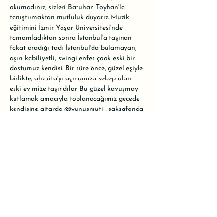
okumadınız, sizleri Batuhan Toyhan'la 
tanıştırmaktan mutluluk duyarız. Müzik 
eğitimini İzmir Yaşar Üniversitesi'nde 
tamamladıktan sonra İstanbul'a taşınan 
fakat aradığı tadı İstanbul'da bulamayan, 
aşırı kabiliyetli, swingi enfes çook eski bir 
dostumuz kendisi. Bir süre önce, güzel eşiyle 
birlikte, ahzuita'yı açmamıza sebep olan 
eski evimize taşındılar. Bu güzel kavuşmayı 
kutlamak amacıyla toplanacağımız gecede 
kendisine gitarda 
@yunusmuti
 , saksafonda 
@toprak.barut
 ve basta ilk defa salonda 
ağırlayacağımız 
@onurgokyilmaz
 eşlik 
edecek.

•

Konser ücretli olacak. Alanımız oldukça 
küçük olduğu için kontenjanımız 20 kişiyle 
sınırlı. Rezervasyon için WhatsApp hattımızı 
kullanabilir ya da mesaj atarak yer 
ayırtabilirsiniz.