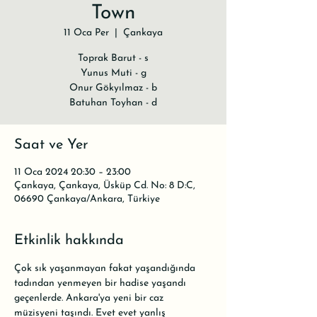
Town
11 Oca Per
  |  
Çankaya
Toprak Barut - s
Yunus Muti - g
Onur Gökyılmaz - b
Batuhan Toyhan - d
Saat ve Yer
11 Oca 2024 20:30 – 23:00
Çankaya, Çankaya, Üsküp Cd. No: 8 D:C,
06690 Çankaya/Ankara, Türkiye
Etkinlik hakkında
Çok sık yaşanmayan fakat yaşandığında 
tadından yenmeyen bir hadise yaşandı 
geçenlerde. Ankara'ya yeni bir caz 
müzisyeni taşındı. Evet evet yanlış 