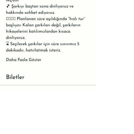
seçiyor.
🎵 Şarkıyı baştan sona dinliyoruz ve 
hakkında sohbet ediyoruz.
🏃‍♀️🏃‍♂️ Planlanan süre aşıldığında “hızlı tur” 
başlıyor. Kalan şarkıları değil, şarkıların 
hikayelerini katılımcılardan kısaca 
dinliyoruz. 
⌛ Seçilecek şarkılar için süre sınırımız 5 
dakikadır, hatırlatmak isteriz.
Daha Fazla Göster
Biletler
Satış bitti
Bilet tipi
Rezervasyon
Daha Fazla Bilgi