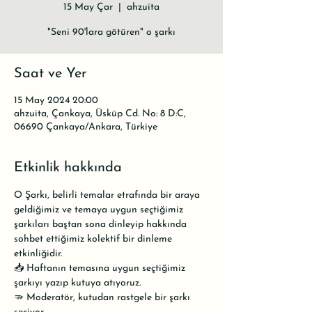
15 May Çar
  |  
ahzuita
"Seni 90'lara götüren" o şarkı
Saat ve Yer
15 May 2024 20:00
ahzuita, Çankaya, Üsküp Cd. No: 8 D:C,
06690 Çankaya/Ankara, Türkiye
Etkinlik hakkında
O Şarkı, belirli temalar etrafında bir araya 
geldiğimiz ve temaya uygun seçtiğimiz 
şarkıları baştan sona dinleyip hakkında 
sohbet ettiğimiz kolektif bir dinleme 
etkinliğidir.
📥 Haftanın temasına uygun seçtiğimiz 
şarkıyı yazıp kutuya atıyoruz.
🫳 Moderatör, kutudan rastgele bir şarkı 