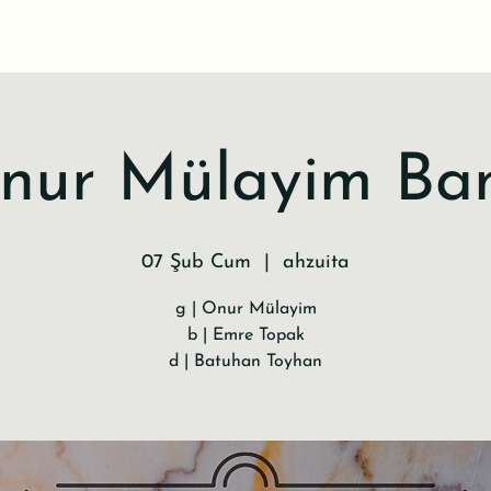
nur Mülayim Ba
07 Şub Cum
  |  
ahzuita
g | Onur Mülayim
b | Emre Topak
d | Batuhan Toyhan