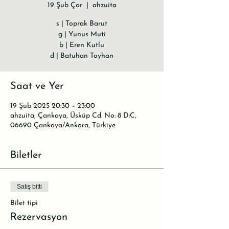
19 Şub Çar
  |  
ahzuita
s | Toprak Barut
g | Yunus Muti
b | Eren Kutlu
d | Batuhan Toyhan
Saat ve Yer
19 Şub 2025 20:30 – 23:00
ahzuita, Çankaya, Üsküp Cd. No: 8 D:C,
06690 Çankaya/Ankara, Türkiye
Biletler
Satış bitti
Bilet tipi
Rezervasyon