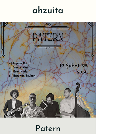
ahzuita
Patern