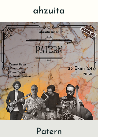
ahzuita
Patern