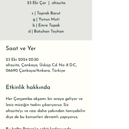
23 Eki Çar
  |  
ahzuita
s | Toprak Barut
g | Yunus Muti
b | Emre Topak
d | Batuhan Toyhan
Saat ve Yer
23 Eki 2024 20:30
ahzuita, Çankaya, Üsküp Cd. No: 8 D:C,
06690 Çankaya/Ankara, Türkiye
Etkinlik hakkında
Her Çarşamba akşamı bir araya geliyor ve 
leziz müziğin tadını çıkarıyoruz. Siz 
ahzuita'yı ve cazı daha yakından tanıyabilin 
diye de bu konserleri devamlı yapıyoruz.