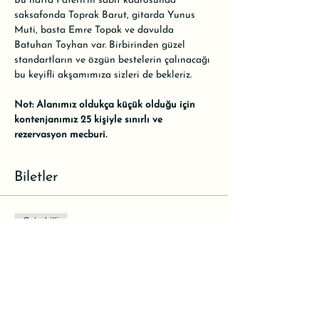
Bu hafta Patern'in sabit kadrosunda 
saksafonda Toprak Barut, gitarda Yunus 
Muti, basta Emre Topak ve davulda 
Batuhan Toyhan var. Birbirinden güzel 
standartların ve özgün bestelerin çalınacağı 
bu keyifli akşamımıza sizleri de bekleriz.
Not: Alanımız oldukça küçük olduğu için 
kontenjanımız 25 kişiyle sınırlı ve 
rezervasyon mecburi.
Biletler
Satış bitti
Bilet tipi
Rezervasyon
Daha Fazla Bilgi