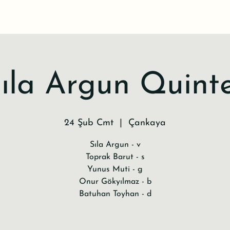
ıla Argun Quint
24 Şub Cmt
  |  
Çankaya
Sıla Argun - v
Toprak Barut - s
Yunus Muti - g
Onur Gökyılmaz - b
Batuhan Toyhan - d