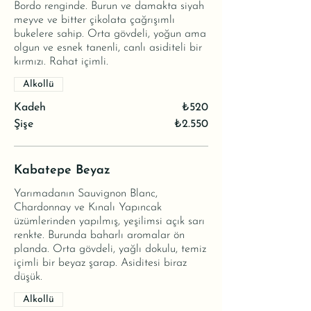
Bordo renginde. Burun ve damakta siyah
meyve ve bitter çikolata çağrışımlı
bukelere sahip. Orta gövdeli, yoğun ama
olgun ve esnek tanenli, canlı asiditeli bir
kırmızı. Rahat içimli.
Alkollü
Kadeh
₺520
Şişe
₺2.550
Kabatepe Beyaz
Yarımadanın Sauvignon Blanc,
Chardonnay ve Kınalı Yapıncak
üzümlerinden yapılmış, yeşilimsi açık sarı
renkte. Burunda baharlı aromalar ön
planda. Orta gövdeli, yağlı dokulu, temiz
içimli bir beyaz şarap. Asiditesi biraz
düşük.
Alkollü