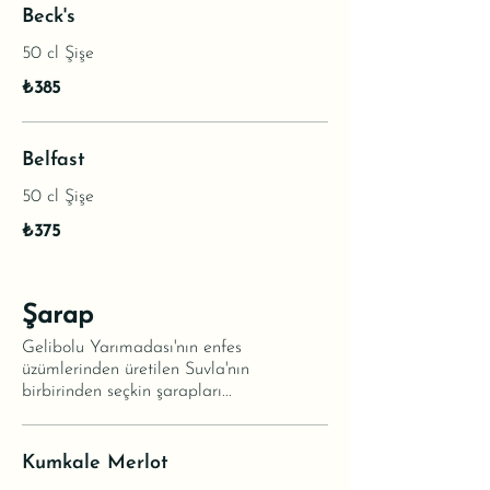
Beck's
50 cl Şişe
₺385
Belfast
50 cl Şişe
₺375
Şarap
Gelibolu Yarımadası'nın enfes
üzümlerinden üretilen Suvla'nın
birbirinden seçkin şarapları...
Kumkale Merlot