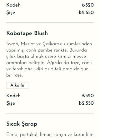
Kadeh
₺520
Şişe
₺2.550
Kabatepe Blush
Syrah, Merlot ve Çalkarası üzümlerinden
yapılmış, canlı pembe renkte. Burunda
çilek başta olmak üzere kırmızı meyve
aromaları belirgin. Ağızda da taze, canlı
ve ferahlatıcı, diri asiditeli ama dolgun
bir roze.
Alkollü
Kadeh
₺520
Şişe
₺2.550
Sıcak Şarap
Elma, portakal, limon, tarçın ve karanfilin