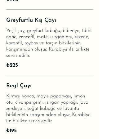
₺220
Greyfurtlu Kış Çayı
Yeşil çay, greyfurt kabuğu, biberiye, tıbbi
nane, zencefil, mate, ısırgan otu, rezene,
karanfil, roybos ve tarçın bitkilerinin
karışımından oluşur. Kurabiye ile birlikte
servis edilir.
₺225
Regl Çayı
Kırmızı yonca, mayıs papatyası, limon
otu, civanperçemi, ısırgan yaprağı, java
zerdeçalı, söğüt kabuğu ve lavanta
bitkilerinin karışımından oluşur. Kurabiye
ile birlikte servis edilir.
₺195