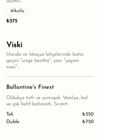
uyumu...
Alkollü
₺575
Viski
İrlanda ve İskoçya lehçelerinde bahsi
geçen "uisge beatha", yani "yaşam
suyu"...
Ballantine's Finest
Oldukça tatlı ve yumuşak. Vanilya, bal
ve çok hafif baharatlı, Scotch.
Tek
₺550
Duble
₺750