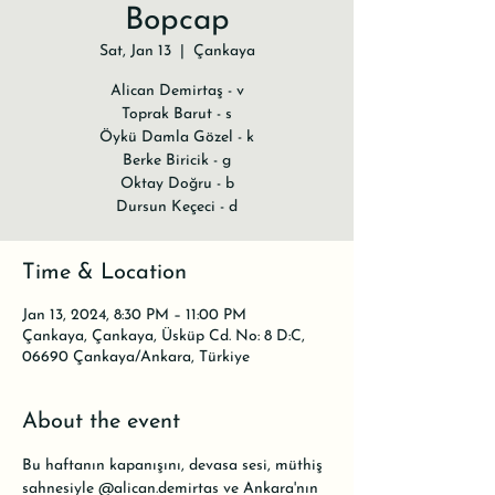
Bopcap
Sat, Jan 13
  |  
Çankaya
Alican Demirtaş - v
Toprak Barut - s
Öykü Damla Gözel - k
Berke Biricik - g
Oktay Doğru - b
Dursun Keçeci - d
Time & Location
Jan 13, 2024, 8:30 PM – 11:00 PM
Çankaya, Çankaya, Üsküp Cd. No: 8 D:C,
06690 Çankaya/Ankara, Türkiye
About the event
Bu haftanın kapanışını, devasa sesi, müthiş 
sahnesiyle 
@alican.demirtas
 ve Ankara'nın 