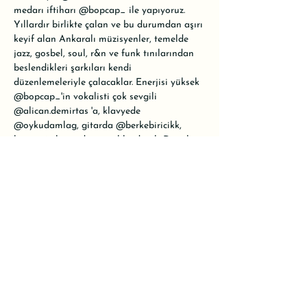
medarı iftiharı 
@bopcap_
 ile yapıyoruz. 
Yıllardır birlikte çalan ve bu durumdan aşırı 
keyif alan Ankaralı müzisyenler, temelde 
jazz, gosbel, soul, r&n ve funk tınılarından 
beslendikleri şarkıları kendi 
düzenlemeleriyle çalacaklar. Enerjisi yüksek 
@bopcap_
'in vokalisti çok sevgili 
@alican.demirtas
 'a, klavyede 
@oykudamlag
, gitarda 
@berkebiricikk
, 
basta 
@oktay_dogru
 eşlik edecek. Davul ve 
saksafonun da tabii ki var olacağı ateş gibi 
bir akustik gece bizleri bekliyor.

•

Konser ücretli olacak. Alanımız oldukça 
küçük olduğu için kontenjanımız 20 kişiyle 
sınırlı. Rezervasyon için WhatsApp hattımızı 
kullanabilir ya da mesaj atarak yer 
ayırtabilirsiniz.