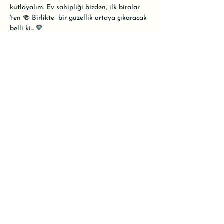
kutlayalım. Ev sahipliği bizden, ilk biralar 
'ten 🍻 Birlikte 
 bir güzellik ortaya çıkaracak 
belli ki... 🧡

•

Konser ücretli olacak. Alanımız oldukça 
küçük olduğu için kontenjanımız 25 kişiyle 
sınırlı. Rezervasyon için WhatsApp hattımızı 
kullanabilir ya da mesaj atarak yer 
ayırtabilirsiniz.
@anadoluefestr
#kendinehas
Share this event
'23 by ahzuita
info@ahzuita.biz
Ankara, Turkey