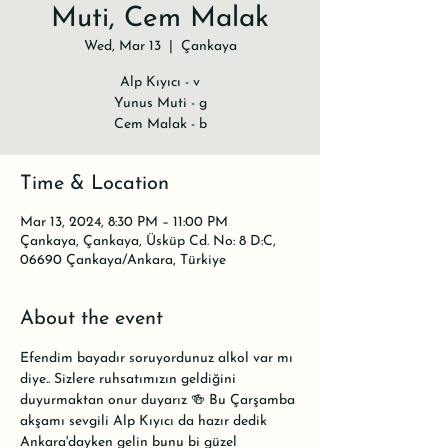
Muti, Cem Malak
Wed, Mar 13
  |  
Çankaya
Alp Kıyıcı - v
Yunus Muti - g
Cem Malak - b
Time & Location
Mar 13, 2024, 8:30 PM – 11:00 PM
Çankaya, Çankaya, Üsküp Cd. No: 8 D:C,
06690 Çankaya/Ankara, Türkiye
About the event
Efendim bayadır soruyordunuz alkol var mı 
diye.. Sizlere ruhsatımızın geldiğini 
duyurmaktan onur duyarız 🍻 Bu Çarşamba 
akşamı sevgili Alp Kıyıcı da hazır dedik 
Ankara'dayken gelin bunu bi güzel 