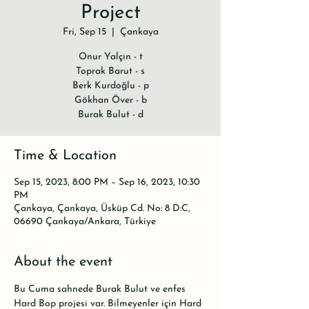
Project
Fri, Sep 15
  |  
Çankaya
Onur Yalçın - t
Toprak Barut - s
Berk Kurdoğlu - p
Gökhan Över - b
Burak Bulut - d
Time & Location
Sep 15, 2023, 8:00 PM – Sep 16, 2023, 10:30
PM
Çankaya, Çankaya, Üsküp Cd. No: 8 D:C,
06690 Çankaya/Ankara, Türkiye
About the event
Bu Cuma sahnede Burak Bulut ve enfes 
Hard Bop projesi var. Bilmeyenler için Hard 