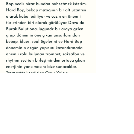
Bop nedir biraz bundan bahsetmek isterim. 
Hard Bop, bebop müziğinin bir alt uzantısı 
olarak kabul ediliyor ve cazın en önemli 
türlerinden biri olarak görülüyor. Davulda 
Burak Bulut öncülüğünde bir araya gelen 
grup, dönemin öne çıkan unsurlarından 
bebop, blues, soul ögelerini ve Hard Bop 
döneminin özgün yapısını kazandırmada 
önemli rolü bulunan trompet, saksafon ve 
rhythm section birleşiminden ortaya çıkan 
enerjinin yansımasını bize sunacaklar. 
Trompette kendisine Onur Yalçın, 
saksafonda Toprak Barut, piyanoda Berk 
Kurdoğlu ve basta Gökhan Över eşlik 
edecek.

•

Konser ücretli olacak. Alanımız oldukça 
küçük olduğu için kontenjanımız 20 kişiyle 
sınırlı. Rezervasyon için WhatsApp hattımızı 
kullanabilir ya da mesaj atarak yer 
ayırtabilirsiniz.