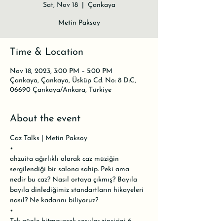
Sat, Nov 18
  |  
Çankaya
Metin Paksoy
Time & Location
Nov 18, 2023, 3:00 PM – 5:00 PM
Çankaya, Çankaya, Üsküp Cd. No: 8 D:C,
06690 Çankaya/Ankara, Türkiye
About the event
Caz Talks | Metin Paksoy

•

ahzuita ağırlıklı olarak caz müziğin 
sergilendiği bir salona sahip. Peki ama 
nedir bu caz? Nasıl ortaya çıkmış? Bayıla 
bayıla dinlediğimiz standartların hikayeleri 
nasıl? Ne kadarını biliyoruz?

•
