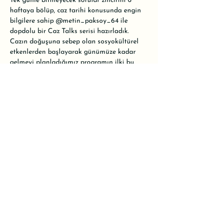
Tek günle bitmeyecek sorular zincirini 6 
haftaya bölüp, caz tarihi konusunda engin 
bilgilere sahip 
@metin_paksoy_64
 ile 
dopdolu bir Caz Talks serisi hazırladık. 
Cazın doğuşuna sebep olan sosyokültürel 
etkenlerden başlayarak günümüze kadar 
gelmeyi planladığımız programın ilki bu 
hafta Cumartesi günü başlayacak.

•

Etkinlik ücretsiz olacak. Alanımız oldukça 
küçük olduğu için kontenjanımız 25 kişiyle 
sınırlı. Rezervasyon için WhatsApp hattımızı 
kullanabilir ya da mesaj atarak yer 
ayırtabilirsiniz.
Share this event