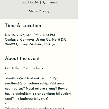
Sat, Dec 16
  |  
Çankaya
Metin Paksoy
Time & Location
Dec 16, 2023, 3:00 PM – 5:00 PM
Çankaya, Çankaya, Üsküp Cd. No: 8 D:C,
06690 Çankaya/Ankara, Türkiye
About the event
Caz Talks | Metin Paksoy

•

ahzuita ağırlıklı olarak caz müziğin 
sergilendiği bir salona sahip. Peki ama 
nedir bu caz? Nasıl ortaya çıkmış? Bayıla 
bayıla dinlediğimiz standartların hikayeleri 
nasıl? Ne kadarını biliyoruz?

•
