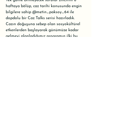
Tek günle bitmeyecek sorular zincirini 6 
haftaya bölüp, caz tarihi konusunda engin 
bilgilere sahip 
@metin_paksoy_64
 ile 
dopdolu bir Caz Talks serisi hazırladık. 
Cazın doğuşuna sebep olan sosyokültürel 
etkenlerden başlayarak günümüze kadar 
gelmeyi planladığımız programın ilki bu 
hafta Cumartesi günü başlayacak.

•

Etkinlik ücretsiz olacak. Alanımız oldukça 
küçük olduğu için kontenjanımız 25 kişiyle 
sınırlı. Rezervasyon için WhatsApp hattımızı 
kullanabilir ya da mesaj atarak yer 
ayırtabilirsiniz.
Share this event