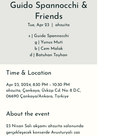
Guido Spannocchi &
Friends
Tue, Apr 23
  |  
ahzuita
s | Guido Spannocchi
g | Yunus Muti
b | Cem Malak
d | Batuhan Toyhan
Time & Location
Apr 23, 2024, 8:30 PM – 10:30 PM
ahzuita, Çankaya, Üsküp Cd. No: 8 D:C,
06690 Çankaya/Ankara, Türkiye
About the event
23 Nisan Salı akşamı ahzuita salonunda 
gerçekleşecek konserde Avusturyalı caz 