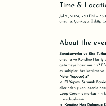
Time & Locati
Jul 21, 2024, 3:30 PM – 7:
ahzuita, Çankaya, Üsküp C
About the eve
Sanatseverler ve Bira Tutkun
ahzuita ve Kendine Has iş bi
getirmeye hazır mısınız? Efes
ev sahipleri her katılımcıya
Neler Yapacağız?
🔹 
El Yapımı Seramik Barda
ellerinden çıkan, özenle ha
Loop Ceramic markasının ku
hissedeceksiniz.
🔹 
Kendine Has Dokunuş:
 K