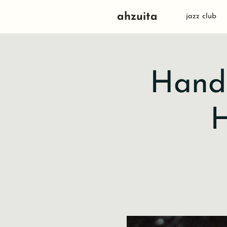
ahzuita
jazz club
Handa
H