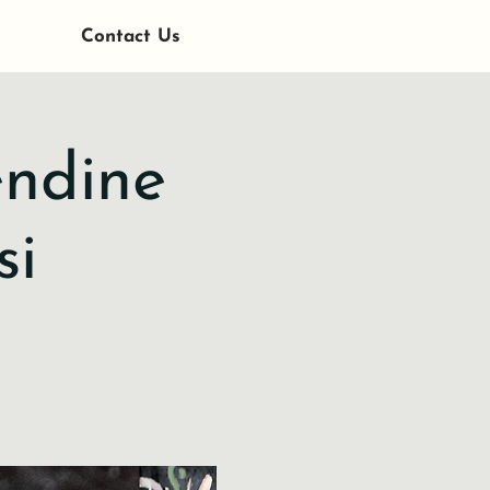
Contact Us
endine
si