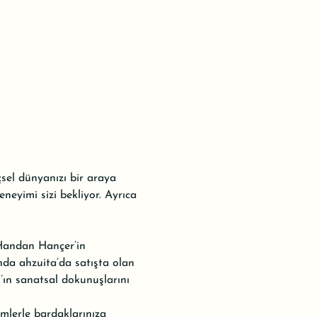
çsel dünyanızı bir araya 
eneyimi sizi bekliyor. Ayrıca 
 Handan Hançer’in 
nda ahzuita’da satışta olan 
ın sanatsal dokunuşlarını 
emlerle bardaklarınıza 