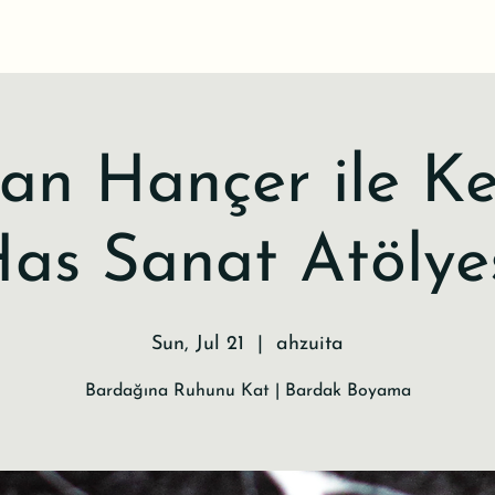
n Hançer ile K
as Sanat Atölye
Sun, Jul 21
  |  
ahzuita
Bardağına Ruhunu Kat | Bardak Boyama