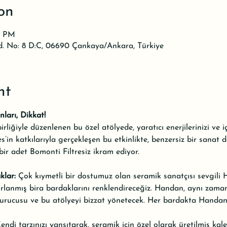
on
30 PM
d. No: 8 D:C, 06690 Çankaya/Ankara, Türkiye
nt
ları, Dikkat!
rliğiyle düzenlenen bu özel atölyede, yaratıcı enerjilerinizi ve i
’in katkılarıyla gerçekleşen bu etkinlikte, benzersiz bir sanat d
 bir adet Bomonti Filtresiz ikram ediyor.
klar:
 Çok kıymetli bir dostumuz olan seramik sanatçısı sevgili
zırlanmış bira bardaklarını renklendireceğiz. Handan, aynı zama
rucusu ve bu atölyeyi bizzat yönetecek. Her bardakta Handan’
endi tarzınızı yansıtarak, seramik için özel olarak üretilmiş kal