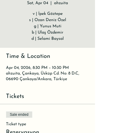
Sat, Apr 04
  |  
ahzuita
v | İpek Göztepe
s | Ozan Deniz Özel
g | Yunus Muti
b | Ulaş Özdemir
d | Selami Baysal
Time & Location
Apr 04, 2026, 8:30 PM – 10:30 PM
ahzuita, Çankaya, Üsküp Cd. No: 8 D:C,
06690 Çankaya/Ankara, Türkiye
Tickets
Sale ended
Ticket type
Rezervasyon