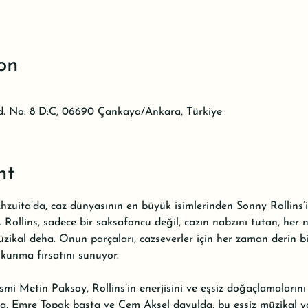
on
d. No: 8 D:C, 06690 Çankaya/Ankara, Türkiye
nt
uita’da, caz dünyasının en büyük isimlerinden Sonny Rollins’in
. Rollins, sadece bir saksafoncu değil, cazın nabzını tutan, her
zikal deha. Onun parçaları, cazseverler için her zaman derin bi
unma fırsatını sunuyor.
mi Metin Paksoy, Rollins’in enerjisini ve eşsiz doğaçlamaların
a, Emre Topak basta ve Cem Aksel davulda, bu eşsiz müzikal yo