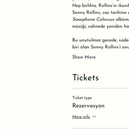
Hep birlikte, Rollins’in ikon
Sonny Rollins, caz tarihine 
Saxophone Colossus
 albümü
müziği, sahnede yeniden ha
Bu unutulmaz gecede, sadec
biri olan Sonny Rollins’i on
Show More
Tickets
Ticket type
Rezervasyon
More info