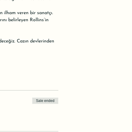
n ilham veren bir sanatçı. 
nı belirleyen Rollins’in 
eceğiz. Cazın devlerinden 
Sale ended