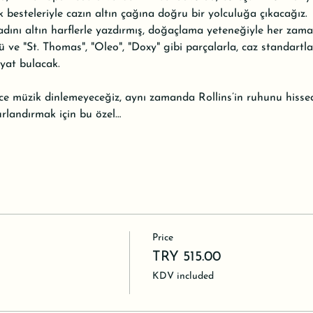
ik besteleriyle cazın altın çağına doğru bir yolculuğa çıkacağız.
adını altın harflerle yazdırmış, doğaçlama yeteneğiyle her zama
 ve "St. Thomas", "Oleo", "Doxy" gibi parçalarla, caz standartları
yat bulacak.
e müzik dinlemeyeceğiz, aynı zamanda Rollins’in ruhunu hissed
urlandırmak için bu özel…
Price
TRY 515.00
KDV included