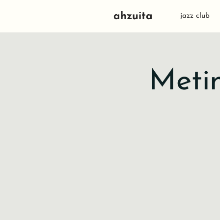
ahzuita
jazz club
Metin