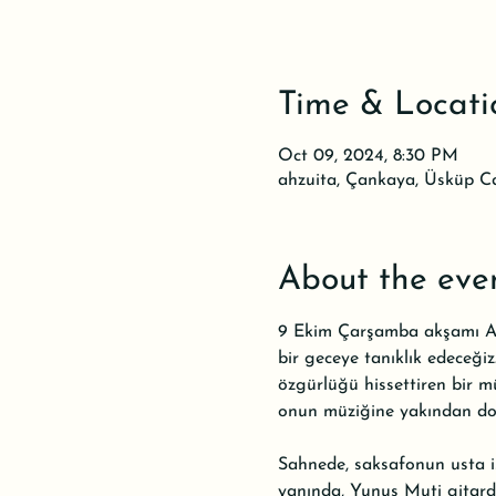
Time & Locati
Oct 09, 2024, 8:30 PM
ahzuita, Çankaya, Üsküp C
About the eve
9 Ekim Çarşamba akşamı Ahz
bir geceye tanıklık edeceğiz
özgürlüğü hissettiren bir mü
onun müziğine yakından dok
Sahnede, saksafonun usta is
yanında, Yunus Muti gitard