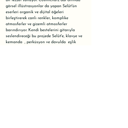
bir lezzet sunuyor. Cosmicnutz adı altında 
görsel illüstrasyonlar da yapan Selût'ün 
eserleri organik ve dijital öğeleri 
birleştirerek canlı renkler, komplike 
atmosferler ve gizemli atmosferler 
barındırıyor. Kendi bestelerini gitarıyla 
seslendireceği bu projede Selût'e, klavye ve 
kemanda 
 , perküsyon ve davulda 
 eşlik 
edecek.

•

Konser ücretli olacak. Alanımız oldukça 
küçük olduğu için kontenjanımız 20 kişiyle 
sınırlı. Rezervasyon için WhatsApp hattımızı 
kullanabilir ya da mesaj atarak yer 
ayırtabilirsiniz.
@adeselute
@_salihaturan
@
danaepalaka
Share this event