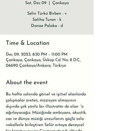
Sat, Dec 09
  |  
Çankaya
Selin Türkü Birben - v
Saliha Turan - k
Danae Palaka - d
Time & Location
Dec 09, 2023, 8:30 PM – 11:00 PM
Çankaya, Çankaya, Üsküp Cd. No: 8 D:C,
06690 Çankaya/Ankara, Türkiye
About the event
Bu hafta salonda görsel ve işitsel alanlarda 
çalışmalar üreten, müzisyen olmasının 
dışında çok yönlü bir illüstratör de olan 
 'ü 
ağırlayacağız. Müziğinde ambiyans, akustik, 
caz ve dünya müziği unsurlarını güçlü solo 
vokallerle birleştiren Selût ortaya deneysel 