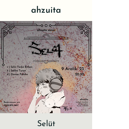
ahzuita
Selüt