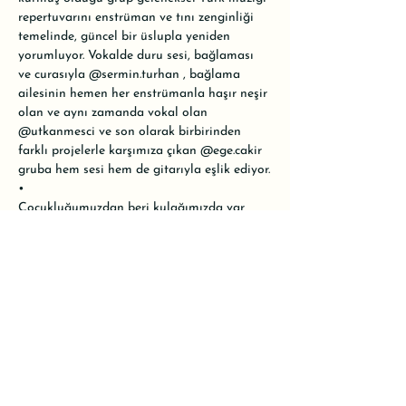
repertuvarını enstrüman ve tını zenginliği 
temelinde, güncel bir üslupla yeniden 
yorumluyor. Vokalde duru sesi, bağlaması 
ve curasıyla 
@sermin.turhan
 , bağlama 
ailesinin hemen her enstrümanla haşır neşir 
olan ve aynı zamanda vokal olan 
@utkanmesci
 ve son olarak birbirinden 
farklı projelerle karşımıza çıkan 
@ege.cakir
gruba hem sesi hem de gitarıyla eşlik ediyor.

•

Çocukluğumuzdan beri kulağımızda var 
olan türkülerin modernize halini gelin bi de 
Telli Sazlar'dan dinleyelim.

•

Konser ücretli olacak. Alanımız oldukça 
küçük ve havalar fazlasıyla sıcak olduğu 
için kontenjanımız 20 kişiyle sınırlı. 
Rezervasyon için WhatsApp hattımızı 
kullanabilir ya da mesaj atarak yer 
ayırtabilirsiniz.