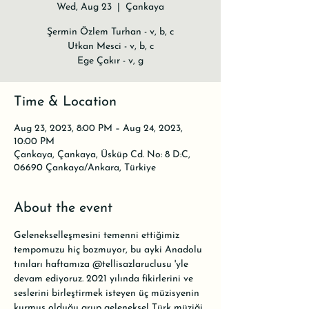
Wed, Aug 23
  |  
Çankaya
Şermin Özlem Turhan - v, b, c
Utkan Mesci - v, b, c
Ege Çakır - v, g
Time & Location
Aug 23, 2023, 8:00 PM – Aug 24, 2023,
10:00 PM
Çankaya, Çankaya, Üsküp Cd. No: 8 D:C,
06690 Çankaya/Ankara, Türkiye
About the event
Gelenekselleşmesini temenni ettiğimiz 
tempomuzu hiç bozmuyor, bu ayki Anadolu 
tınıları haftamıza 
@tellisazlaruclusu
 'yle 
devam ediyoruz. 2021 yılında fikirlerini ve 
seslerini birleştirmek isteyen üç müzisyenin 
kurmuş olduğu grup geleneksel Türk müziği 