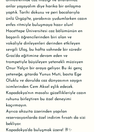
atmosferinde caz müziği ile unutulmaz 
anlar yaşayalım diye harika bir anlaşma 
yaptık. Tarihi dokusu ve peri bacalarıyla 
ünlü Ürgüp'te, şarabınızı yudumlarken cazın 
enfes ritmiyle buluşmaya hazır olun!
Hacettepe Üniversitesi caz bölümünün en 
başarılı öğrencilerinden biri olan ve 
vokaliyle dinleyenleri derinden etkileyen 
sevgili Ulaş, bu hafta sahnede bir süredir 
Graz'da eğitimine devam eden ve 
trompetiyle büyüleyen yetenekli müzisyen 
Onur Yalçın bir araya geliyor. Bu iki genç 
yeteneğe, gitarda Yunus Muti, basta Ege 
Oluklu ve davulda caz dünyasının saygın 
isimlerinden Cem Aksel eşlik edecek.
Kapadokya'nın masalsı güzellikleriyle cazın 
ruhunu birleştiren bu özel deneyimi 
kaçırmayın. 
Ayrıca ahzuita üzerinden yapılan 
rezervasyonlarda özel indirim fırsatı da sizi 
bekliyor.
Kapadokya'da buluşmak üzere! 🥂✨