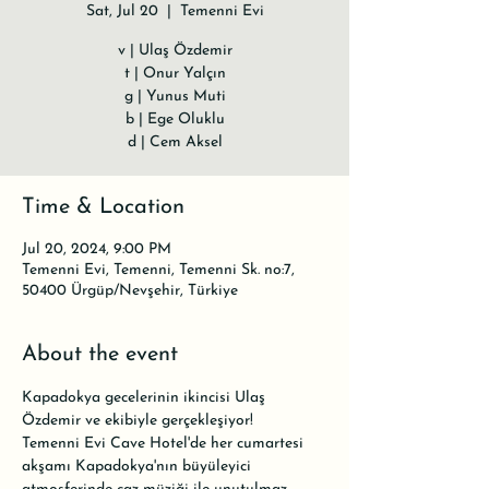
Sat, Jul 20
  |  
Temenni Evi
v | Ulaş Özdemir
t | Onur Yalçın
g | Yunus Muti
b | Ege Oluklu
d | Cem Aksel
Time & Location
Jul 20, 2024, 9:00 PM
Temenni Evi, Temenni, Temenni Sk. no:7,
50400 Ürgüp/Nevşehir, Türkiye
About the event
Kapadokya gecelerinin ikincisi Ulaş 
Özdemir ve ekibiyle gerçekleşiyor!
Temenni Evi Cave Hotel'de her cumartesi 
akşamı Kapadokya'nın büyüleyici 