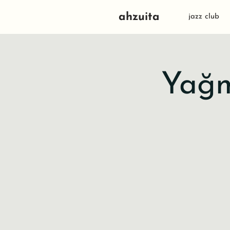
ahzuita
jazz club
Yağm