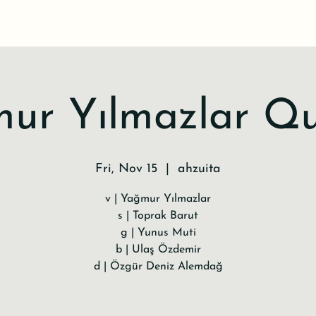
ur Yılmazlar Qu
Fri, Nov 15
  |  
ahzuita
v | Yağmur Yılmazlar
s | Toprak Barut
g | Yunus Muti
b | Ulaş Özdemir
d | Özgür Deniz Alemdağ